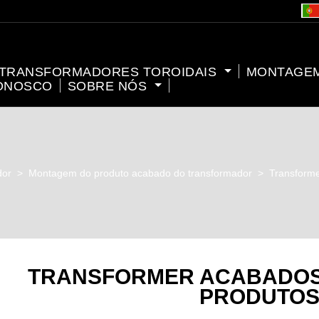
TRANSFORMADORES TOROIDAIS
MONTAGE
ONOSCO
SOBRE NÓS
dor
>
Montagem do produto acabado do transformador
>
Transform
TRANSFORMER ACABADOS
PRODUTO