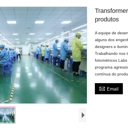
Transforme
produtos
A equipe de desen
alguns dos engenhe
designers e ilumi
Trabalhando nos t
fotométricos Lab
programa agressiv
contínua do produ

Email