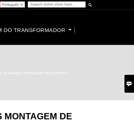

Português

M DO TRANSFORMADOR
er acabados montagem de produtos

 MONTAGEM DE
S