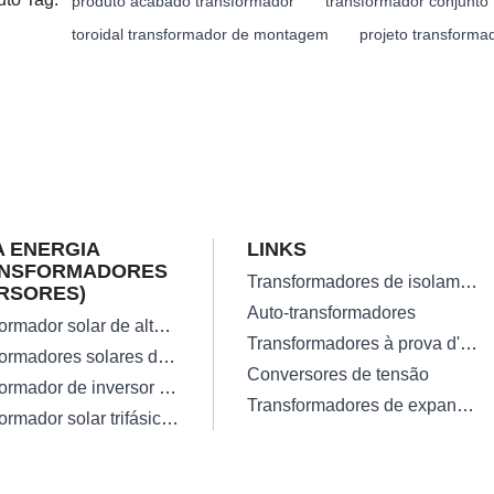
produto acabado transformador
transformador conjunto
toroidal transformador de montagem
projeto transformad
 ENERGIA
LINKS
ANSFORMADORES
Transformadores de isolamento
RSORES)
Auto-transformadores
Transformador solar de alta eficiência na rede
Transformadores à prova d'água
Transformadores solares de inversor monofásico
Conversores de tensão
Transformador de inversor de onda senoidal pura confiável de 300W
Transformadores de expansão
Transformador solar trifásico perdido baixo do inversor da Fora-grade