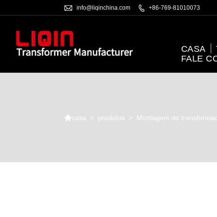

info@liqinchina.com

+86-769-81010073
CASA
FALE C

>
produtos
>
Montagem do transforma
casa