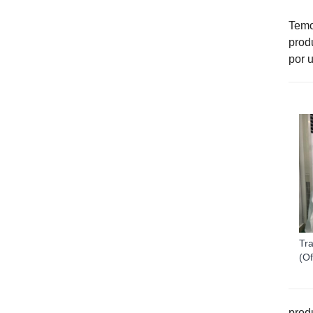
Temo
prod
por 
Tr
(Of
prod