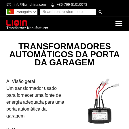

info@liqinchina.com

+86-769-81010073

Português

To
TRANSFORMADORES
AUTOMÁTICOS DA PORTA
DA GARAGEM
A. Visão geral
Um transformador usado
para fornecer uma fonte de
energia adequada para uma
porta automática da
garagem