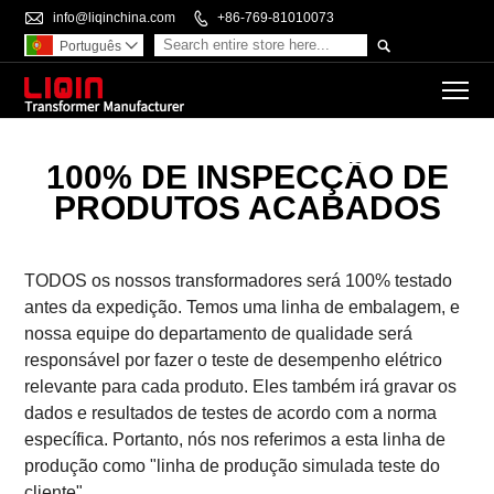

info@liqinchina.com

+86-769-81010073

Português

To
100% DE INSPECÇÃO DE
PRODUTOS ACABADOS
TODOS os nossos transformadores será 100% testado
antes da expedição. Temos uma linha de embalagem, e
nossa equipe do departamento de qualidade será
responsável por fazer o teste de desempenho elétrico
relevante para cada produto. Eles também irá gravar os
dados e resultados de testes de acordo com a norma
específica. Portanto, nós nos referimos a esta linha de
produção como "linha de produção simulada teste do
cliente"