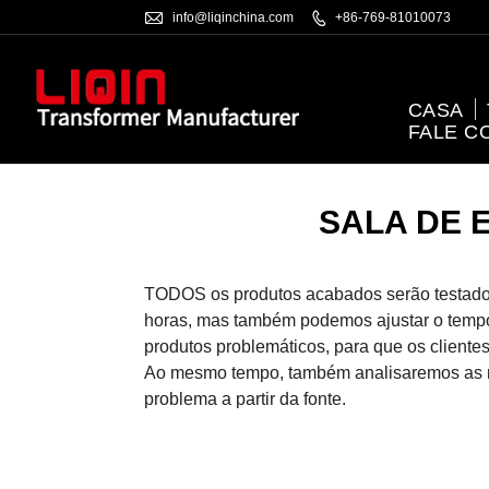

info@liqinchina.com

+86-769-81010073
CASA
FALE C
SALA DE 
TODOS os produtos acabados serão testados
horas, mas também podemos ajustar o tempo 
produtos problemáticos, para que os clien
Ao mesmo tempo, também analisaremos as ra
problema a partir da fonte.