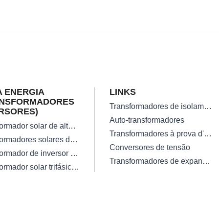
 ENERGIA
LINKS
ANSFORMADORES
Transformadores de isolamento
RSORES)
Auto-transformadores
Transformador solar de alta eficiência na rede
Transformadores à prova d'água
Transformadores solares de inversor monofásico
Conversores de tensão
Transformador de inversor de onda senoidal pura confiável de 300W
Transformadores de expansão
Transformador solar trifásico perdido baixo do inversor da Fora-grade