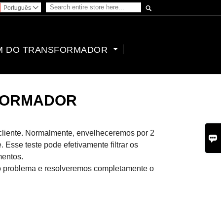

Português

M DO TRANSFORMADOR
SFORMADOR
cliente. Normalmente, envelheceremos por 2

sse teste pode efetivamente filtrar os
mentos.
o problema e resolveremos completamente o