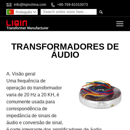

info@liqinchina.com

+86-769-81010073

Português

To
TRANSFORMADORES DE
ÁUDIO
A. Visão geral
Uma frequência de
operação do transformador
varia de 20 Hz a 20 KH, é
comumente usada para
correspondência de
impedância de sinais de
áudio e conversão de sinal,
é parte integrante dos amplificadores de áudio.