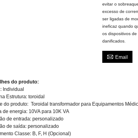
evitar o sobreaque
excesso de corrent
ser ligadas de mo
ineficaz quando 
os dispositivos d
danificados.

Email
lhes do produto:
e:
Individual
na Estrutura:
toroidal
 do produto:
Toroidal transformador para Equipamentos Médi
a de energia:
10VA para
10K
VA
ão de entrada:
personalizado
ão de saída:
personalizado
amento Classe:
B, F, H (Opcional)