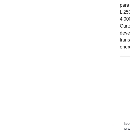
para
L 25
4.00
Curt
deve
tran
ener
Iso
Méd