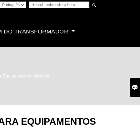

Português

M DO TRANSFORMADOR
ra Equipamentos Médicos

ARA EQUIPAMENTOS