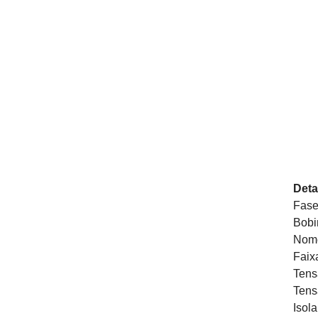
Deta
Fas
Bobi
Nome
Faix
Tens
Tens
Isol