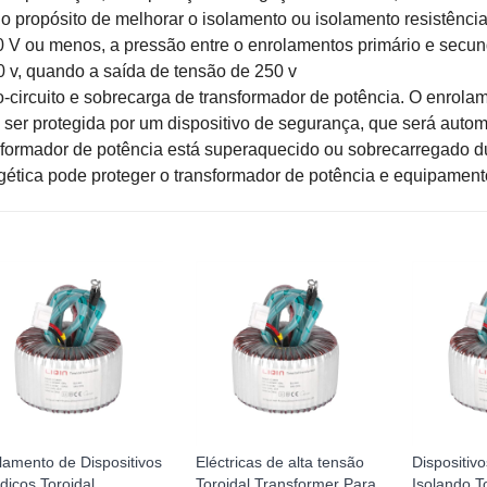
 o propósito de melhorar o isolamento ou isolamento resistência
0 V ou menos, a pressão entre o enrolamentos primário e secu
0 v, quando a saída de tensão de 250 v
o-circuito e sobrecarga de transformador de potência.
O enrolam
 ser protegida por um dispositivo de segurança, que será auto
sformador de potência está superaquecido ou sobrecarregado du
gética pode proteger o transformador de potência e equipamen
lamento de Dispositivos
Eléctricas de alta tensão
Dispositiv
icos Toroidal
Toroidal Transformer Para
Isolando T