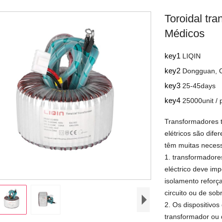
Toroidal tr
Médicos
key1
LIQIN
key2
Dongguan, 
key3
25-45days
key4
25000unit /
Transformadores 
elétricos são dif
têm muitas necess
1. transformadore
eléctrico deve imp
isolamento refor
circuito ou de so
2. Os dispositivo
transformador ou 