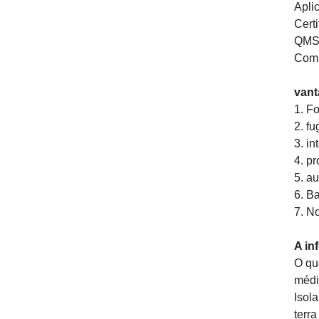
Apli
Cert
QMS
Comp
vant
1.
Fo
2.
fu
3.
int
4.
pr
5.
au
6.
Ba
7.
No
A in
O qu
médi
Isol
terr