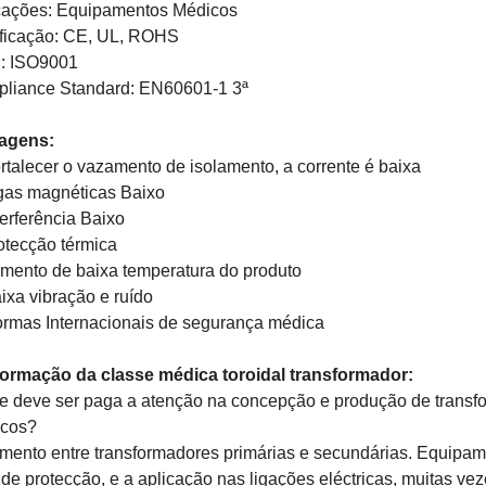
cações:
Equipamentos Médicos
ificação:
CE, UL, ROHS
: ISO9001
liance Standard:
EN60601-1 3ª
agens:
rtalecer o vazamento de isolamento, a corrente é baixa
gas magnéticas Baixo
erferência Baixo
otecção térmica
mento de baixa temperatura do produto
ixa vibração e ruído
rmas Internacionais de segurança médica
formação da
classe médica
toroidal
transformador:
e deve ser paga a atenção na concepção e produção de transfo
cos?
amento entre transformadores primárias e secundárias.
Equipame
a de protecção, e a aplicação nas ligações eléctricas, muitas v