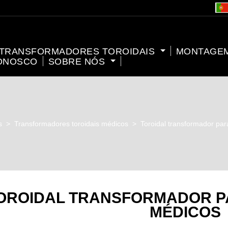
TRANSFORMADORES TOROIDAIS
MONTAGE
ONOSCO
SOBRE NÓS
s
>
Transformadores toroidais médicos
>
Toroidal transformador pa
OROIDAL TRANSFORMADOR P
MÉDICOS