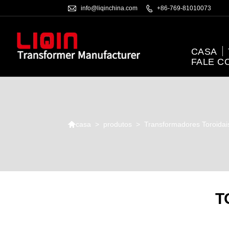

info@liqinchina.com

+86-769-81010073
CASA
FALE C

>
produtos
>
Transformadores Toroidai
casa
T