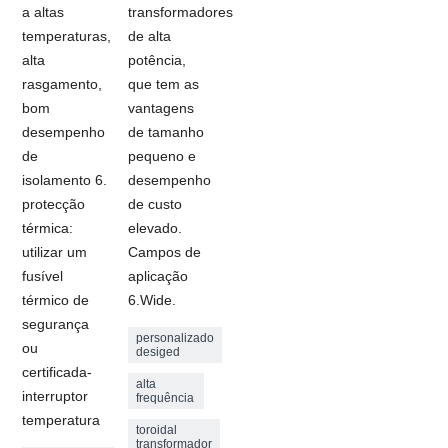
a altas
transformadores
temperaturas,
de alta
alta
potência,
rasgamento,
que tem as
bom
vantagens
desempenho
de tamanho
de
pequeno e
isolamento 6.
desempenho
protecção
de custo
térmica:
elevado.
utilizar um
Campos de
fusível
aplicação
térmico de
6.Wide.
segurança
personalizado
ou
desiged
certificada-
alta
interruptor
frequência
temperatura
toroidal
transformador