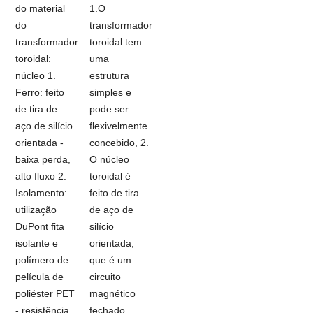
do material
1.O
do
transformador
transformador
toroidal tem
toroidal:
uma
núcleo 1.
estrutura
Ferro: feito
simples e
de tira de
pode ser
aço de silício
flexivelmente
orientada -
concebido, 2.
baixa perda,
O núcleo
alto fluxo 2.
toroidal é
Isolamento:
feito de tira
utilização
de aço de
DuPont fita
silício
isolante e
orientada,
polímero de
que é um
película de
circuito
poliéster PET
magnético
- resistência
fechado