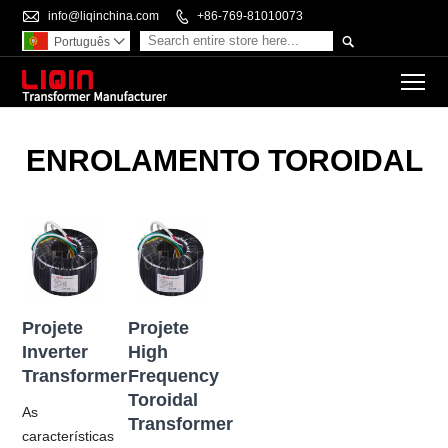

info@liqinchina.com

+86-769-81010073

Português

To
ENROLAMENTO TOROIDAL
Projete
Projete
Inverter
High
Transformer
Frequency
Toroidal
As
Transformer
características