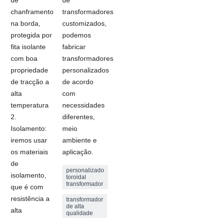
chanframento
transformadores
na borda,
customizados,
protegida por
podemos
fita isolante
fabricar
com boa
transformadores
propriedade
personalizados
de tracção a
de acordo
alta
com
temperatura
necessidades
2.
diferentes,
Isolamento:
meio
iremos usar
ambiente e
os materiais
aplicação.
de
personalizado
isolamento,
toroidal
transformador
que é com
resistência a
transformador
de alta
alta
qualidade