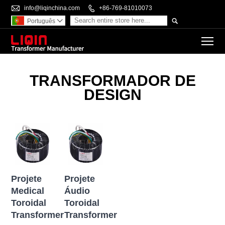

info@liqinchina.com

+86-769-81010073

Português

To
TRANSFORMADOR DE
DESIGN
Projete
Projete
Medical
Áudio
Toroidal
Toroidal
Transformer
Transformer