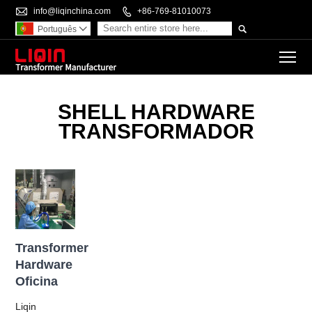

info@liqinchina.com

+86-769-81010073

Português

To
SHELL HARDWARE
TRANSFORMADOR
Transformer
Hardware
Oficina
Liqin